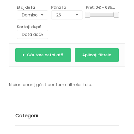
Etaj de la
Până la
Preț:
0€ - 685000€
Sortați după
Căutare detaliată
Niciun anunț găsit conform filtrelor tale.
Categorii