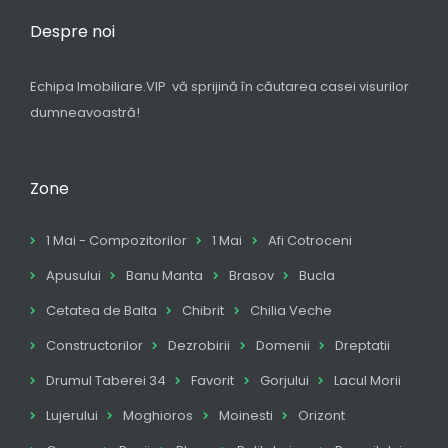
Despre noi
Echipa Imobiliare.VIP vă sprijină în căutarea casei visurilor
dumneavoastră!
Zone
1 Mai - Compozitorilor
1 Mai
Afi Cotroceni
Apusului
Banu Manta
Brasov
Bucla
Cetatea de Balta
Chibrit
Chilia Veche
Constructorilor
Dezrobirii
Domenii
Dreptatii
Drumul Taberei 34
Favorit
Gorjului
Lacul Morii
Lujerului
Moghioros
Moinesti
Orizont