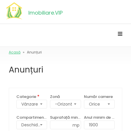
Mergi
la
Imobiliare.VIP
conţinutul
principal
Acasă
Anunțuri
Breadcrumb
Anunțuri
Categorie
Zonă
Număr camere
-Orizont
Compartimentare
Suprafață minimă
Anul minim de construcție
Deschidere