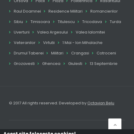
Orsova
Pacii
Plaza
Politehnica
Rasaritului
Raul Doamnei
Residence Militari
Romancierilor
Sibiu
Timisoara
Titulescu
Tricodava
Turda
Uverturii
Valea Argesului
Valea Ialomitei
Veteranilor
Virtutii
1 Mai - Ion Mihalache
Drumul Taberei
Militari
Crangasi
Cotroceni
Grozavesti
Ghencea
Giulesti
13 Septembrie
© 2017 All rights reserved. Developed by
Octavian Belu
Acasă
Anunțuri
Autentificare
Acest site foloseşte cookies!