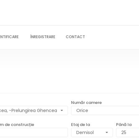
NTIFICARE
ÎNREGISTRARE
CONTACT
nymous
Secondary
u
navigation
Număr camere
ea, -Prelungirea Ghencea
im de construcție
Etaj de la
Până la