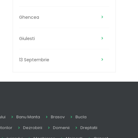
Ghencea
Giulesti
13 Septembrie
lui
Banu Manta
Brasov
Bucla
torilor
Dezrobirii
Domenii
Dreptatii