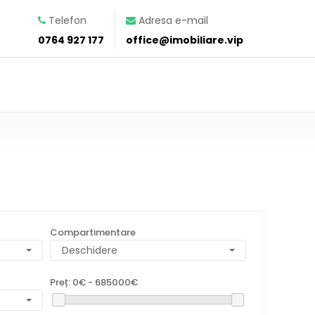
Telefon
Adresa e-mail
0764 927 177
office@imobiliare.vip
Compartimentare
Deschidere
Preț:
0€ - 685000€