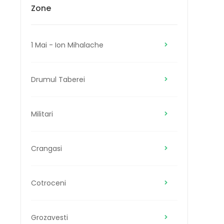
Zone
1 Mai - Ion Mihalache
Drumul Taberei
Militari
Crangasi
Cotroceni
Grozavesti