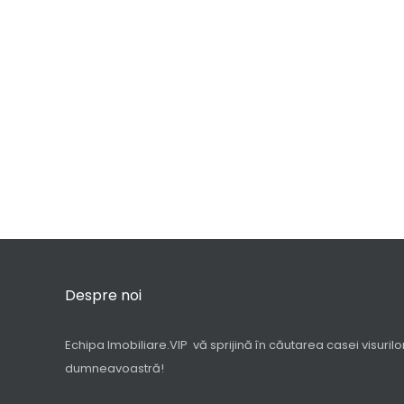
Despre noi
Echipa Imobiliare.VIP vă sprijină în căutarea casei visurilo
dumneavoastră!