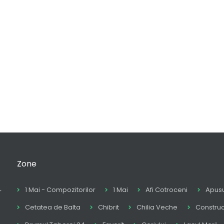
Zone
1 Mai - Compozitorilor
1 Mai
Afi Cotroceni
Apusu
r
Cetatea de Balta
Chibrit
Chilia Veche
Construc