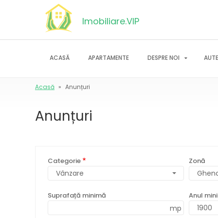
Mergi
la
Imobiliare.VIP
conţinutul
principal
ACASĂ
APARTAMENTE
DESPRE NOI
AUTE
Main
Ano
navigation
men
Acasă
Anunțuri
Breadcrumb
Anunțuri
Categorie
Zonă
Ghenc
Suprafață minimă
Anul min