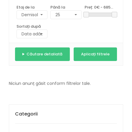
Etaj de la
Până la
Preț:
0€ - 685000€
Sortați după
Căutare detaliată
Niciun anunț găsit conform filtrelor tale.
Categorii