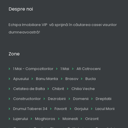
Despre noi
Echipa Imobiliare.VIP vă sprijină în căutarea casei visurilor
dumneavoastră!
Zone
1 Mai - Compozitorilor
1 Mai
Afi Cotroceni
Apusului
Banu Manta
Brasov
Bucla
Cetatea de Balta
Chibrit
Chilia Veche
Constructorilor
Dezrobirii
Domenii
Dreptatii
Drumul Taberei 34
Favorit
Gorjului
Lacul Morii
Lujerului
Moghioros
Moinesti
Orizont