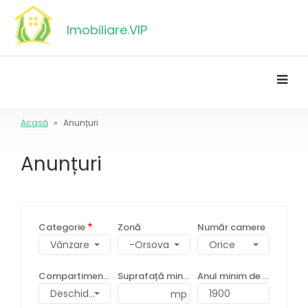
Mergi
la
Imobiliare.VIP
conţinutul
principal
Acasă
Anunțuri
Breadcrumb
Anunțuri
Categorie
Zonă
Număr camere
-Orsova
Compartimentare
Suprafață minimă
Anul minim de construcție
Deschidere