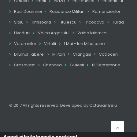
Orsova
Pacii
Plaza
Politehnica
Rasaritului
Raul Doamnei
Residence Militari
Romancierilor
Sibiu
Timisoara
Titulescu
Tricodava
Turda
Uverturii
Valea Argesului
Valea Ialomitei
Veteranilor
Virtutii
1 Mai - Ion Mihalache
Drumul Taberei
Militari
Crangasi
Cotroceni
Grozavesti
Ghencea
Giulesti
13 Septembrie
© 2017 All rights reserved. Developed by
Octavian Belu
Acasă
Anunțuri
Autentificare
Acest site foloseşte cookies!